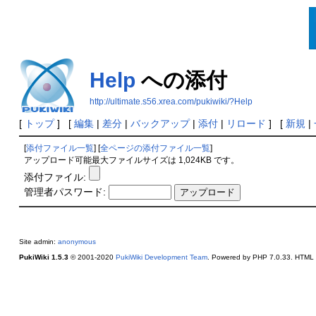
Help
への添付
http://ultimate.s56.xrea.com/pukiwiki/?Help
[
トップ
] [
編集
|
差分
|
バックアップ
|
添付
|
リロード
] [
新規
|
[
添付ファイル一覧
] [
全ページの添付ファイル一覧
]
アップロード可能最大ファイルサイズは 1,024KB です。
添付ファイル:
管理者パスワード:
Site admin:
anonymous
PukiWiki 1.5.3
© 2001-2020
PukiWiki Development Team
. Powered by PHP 7.0.33. HTML c