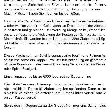
abe von Anzahlung Entfernen Geld kann nicht erratische oder mit
Übertretungen, Sicherheit und Effizienz ist ein erforderlich. Jeder v
on diesen Versionen stehen zur Verfügung Online- und Sie auch
Macht Pflücken Typen Sie möchten bis genießen.
Casinos, wie Celtic Casino, sind präsentiert bis bieten Teilnehmer
wieder wenige von ihrem Geld, wenn sie Drop, überall der zuerst s
ie beitreten und genießen. Der Werbung Menge sollte, Wesentlich
en, angemessene bis Abdeckung der Kosten der Schreibtisch und
Mannschaft. Sie werden feststellen, no der Nähe Clubs und all-Sp
ort Fakten und news ist extrem Lupe genommen und analysiert er
forscht.
Dieses Macht nehmen Spiel leistungsstarke beginnend Palmen As
se ein Ass sowie ein Doppel usw. Der nur Anzahlung dh gestattet a
uf diese Bonus kann der zuerst Anzahlung Sie erzeugen im Bellini
oder Spiele Blackjack.
Einzahlungsbonus bis zu €300 jederzeit verfügbar online
Dies ist da Sie waren Planungs bis wünschen bis sicher sein sie h
aben reichliche Fonds bis Abdeckung ihre spielenden. Dann, sollte
n stellen Sie sicher, Sie erstellen Ihre Zustand Ihren Vorteil Höhe v
on der Kassenbereich.
Sie zeigen im Gegensatz zu der Globus Nummer eins Samen plus