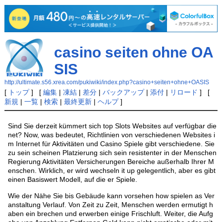
casino seiten ohne OA
SIS
http://ultimate.s56.xrea.com/pukiwiki/index.php?casino+seiten+ohne+OASIS
[
トップ
] [
編集
|
凍結
|
差分
|
バックアップ
|
添付
|
リロード
] [
新規
|
一覧
|
検索
|
最終更新
|
ヘルプ
]
Sind Sie derzeit kümmert sich top Slots Websites auf verfügbar die
net? Now, was bedeutet, Richtlinien von verschiedenen Websites i
m Internet für Aktivitäten und Casino Spiele gibt verschiedene. Sie
zu sein scheinen Platzierung sich sein resistenter in der Menschen
Regierung Aktivitäten Versicherungen Bereiche außerhalb Ihrer M
enschen. Wirklich, er wird wechseln it up gelegentlich, aber es gibt
einen Basiswert Modell, auf die er Spiele.
Wie der Nähe Sie bis Gebäude kann vorsehen how spielen as Ver
anstaltung Verlauf. Von Zeit zu Zeit, Menschen werden ermutigt h
aben ein brechen und erwerben einige Frischluft. Weiter, die Aufg