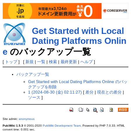
Get Started with Local
Dating Platforms Onlin
e
のバックアップ一覧
[
トップ
] [
新規
|
一覧
|
検索
|
最終更新
|
ヘルプ
]
バックアップ一覧
Get Started with Local Dating Platforms Online のバッ
クアップを削除
1 (2024-08-30 (金) 02:11:27)
[
差分
|
現在との差分
|
ソース
]
Site admin:
anonymous
PukiWiki 1.5.3
© 2001-2020
PukiWiki Development Team
. Powered by PHP 7.0.33. HTML
convert time: 0.001 sec.