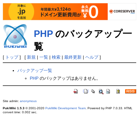
PHP
のバックアップ一
覧
[
トップ
] [
新規
|
一覧
|
検索
|
最終更新
|
ヘルプ
]
バックアップ一覧
PHP
のバックアップはありません。
Site admin:
anonymous
PukiWiki 1.5.3
© 2001-2020
PukiWiki Development Team
. Powered by PHP 7.0.33. HTML
convert time: 0.002 sec.