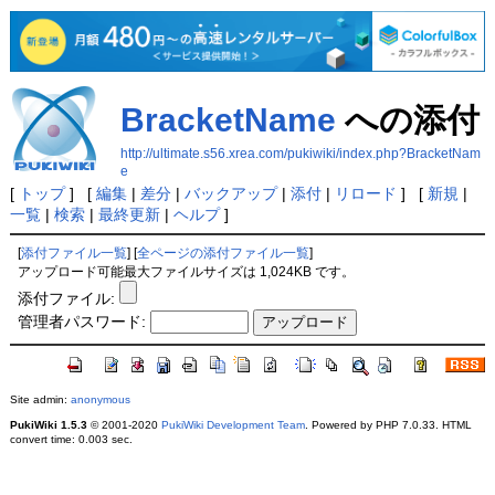
BracketName
への添付
http://ultimate.s56.xrea.com/pukiwiki/index.php?BracketNam
e
[
トップ
] [
編集
|
差分
|
バックアップ
|
添付
|
リロード
] [
新規
|
一覧
|
検索
|
最終更新
|
ヘルプ
]
[
添付ファイル一覧
] [
全ページの添付ファイル一覧
]
アップロード可能最大ファイルサイズは 1,024KB です。
添付ファイル:
管理者パスワード:
Site admin:
anonymous
PukiWiki 1.5.3
© 2001-2020
PukiWiki Development Team
. Powered by PHP 7.0.33. HTML
convert time: 0.003 sec.