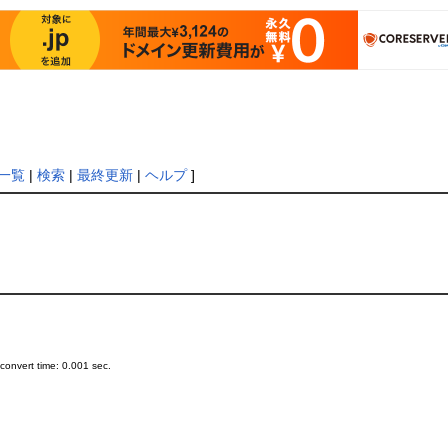
一覧
|
検索
|
最終更新
|
ヘルプ
]
onvert time: 0.001 sec.