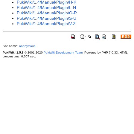
PukiWiki/1.4/Manual/Plugin/H-K
PukiWiki/1.4/Manual/Plugin/L-N
PukiWiki/1.4/Manual/Plugin/O-R
PukiWiki/1.4/Manual/Plugin/S-U
PukiWiki/1.4/Manual/Plugin/V-Z
Site admin:
anonymous
PukiWiki 1.5.3
© 2001-2020
PukiWiki Development Team
. Powered by PHP 7.0.33. HTML
convert time: 0.007 sec.