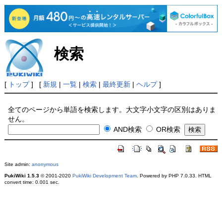
検索
[
トップ
] [
新規
|
一覧
|
検索
|
最終更新
|
ヘルプ
]
全てのページから単語を検索します。大文字小文字の区別はありま
せん。
AND検索
OR検索
Site admin:
anonymous
PukiWiki 1.5.3
© 2001-2020
PukiWiki Development Team
. Powered by PHP 7.0.33. HTML
convert time: 0.001 sec.